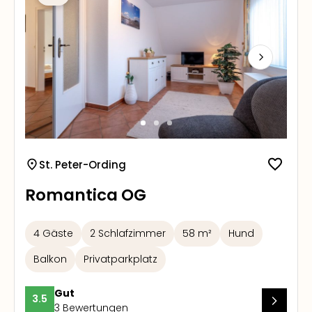
Next
St. Peter-Ording
Romantica OG
4 Gäste
2 Schlafzimmer
58 m²
Hund
Balkon
Privatparkplatz
Gut
3.5
3 Bewertungen