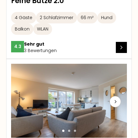
Feine Butze 2.0
4 Gäste
2 Schlafzimmer
66 m²
Hund
Balkon
WLAN
Sehr gut
4.3
3 Bewertungen
Next