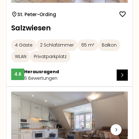
St. Peter-Ording
Salzwiesen
4 Gäste
2 Schlafzimmer
65 m²
Balkon
WLAN
Privatparkplatz
Herausragend
4.6
6 Bewertungen
Next