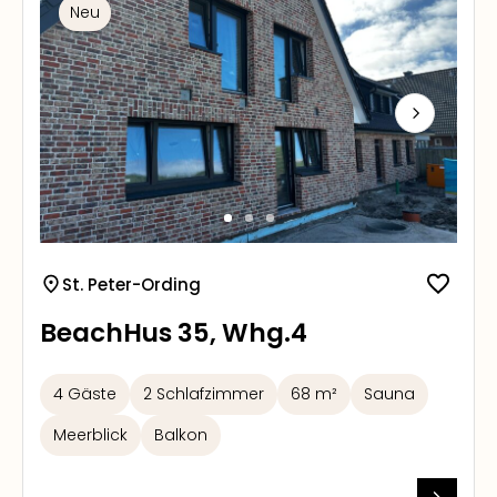
Neu
Next
St. Peter-Ording
BeachHus 35, Whg.4
4 Gäste
2 Schlafzimmer
68 m²
Sauna
Meerblick
Balkon