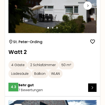
Next
St. Peter-Ording
Watt 2
4 Gäste
2 Schlafzimmer
50 m²
Ladesäule
Balkon
WLAN
Sehr gut
4.3
7 Bewertungen