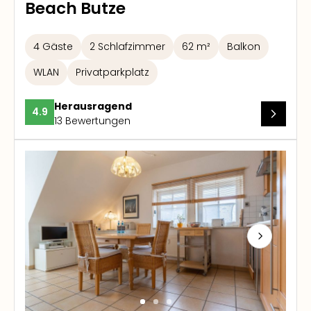
Beach Butze
4 Gäste
2 Schlafzimmer
62 m²
Balkon
WLAN
Privatparkplatz
Herausragend
4.9
13 Bewertungen
Next