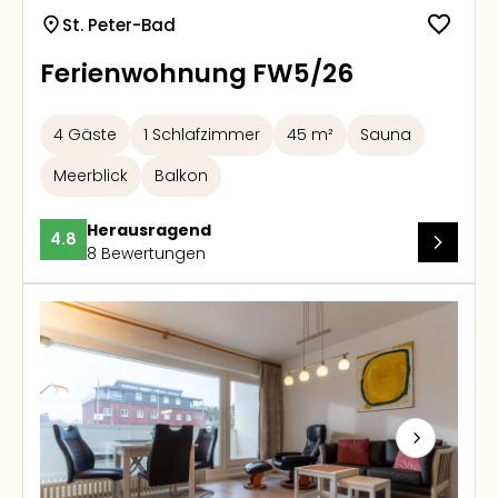
St. Peter-Bad
Ferienwohnung FW5/26
4 Gäste
1 Schlafzimmer
45 m²
Sauna
Meerblick
Balkon
Herausragend
4.8
8 Bewertungen
Next