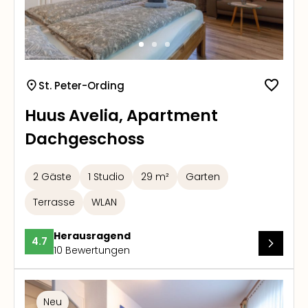
St. Peter-Ording
Huus Avelia, Apartment
Dachgeschoss
2 Gäste
1 Studio
29 m²
Garten
Terrasse
WLAN
Herausragend
4.7
10 Bewertungen
Neu