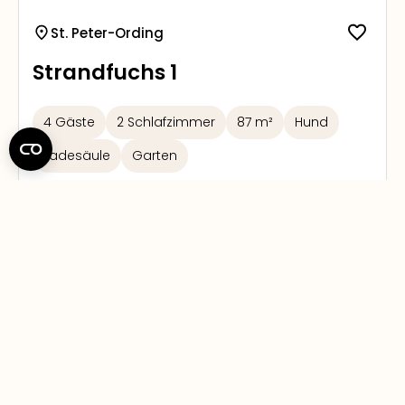
St. Peter-Ording
Strandfuchs 1
4 Gäste
2 Schlafzimmer
87 m²
Hund
Ladesäule
Garten
Sehr gut
4.4
6 Bewertungen
Next