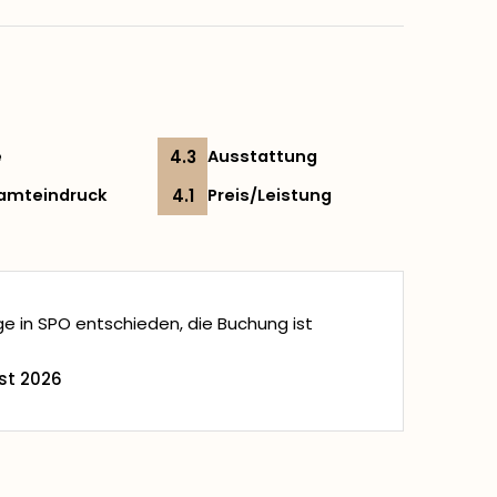
e
4.3
Ausstattung
amteindruck
4.1
Preis/Leistung
age in SPO entschieden, die Buchung ist
st 2026