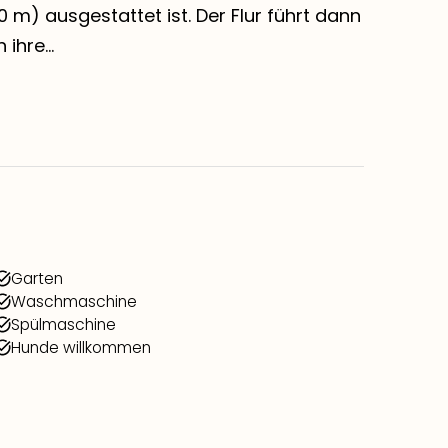
0 m) ausgestattet ist. Der Flur führt dann
hre...
Garten
Waschmaschine
Spülmaschine
Hunde willkommen