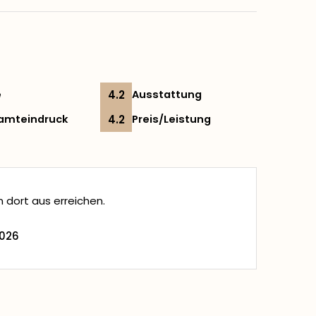
e
4.2
Ausstattung
amteindruck
4.2
Preis/Leistung
n dort aus erreichen.
2026