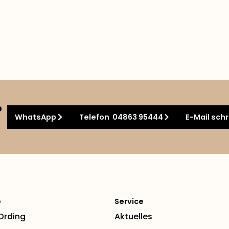
?
WhatsApp
Telefon 04863 95444
E-Mail sch
e
Service
 Ording
Aktuelles