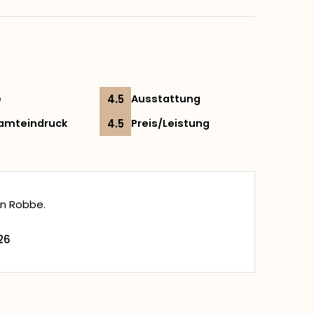
e
4.5
Ausstattung
amteindruck
4.5
Preis/Leistung
en Robbe.
026